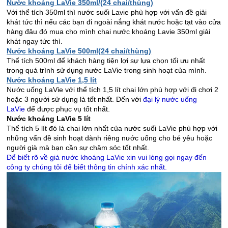
Nước khoáng LaVie 350ml/(24 chai/thùng)
Với thể tích 350ml thì nước suối Lavie phù hợp với vấn đề giải
khát tức thì nếu các bạn đi ngoài nắng khát nước hoặc tạt vào cửa
hàng đâu đó mua cho mình chai nước khoáng Lavie 350ml giải
khát ngay tức thì.
Nước khoáng LaVie 500ml(24 chai/thùng)
Thể tích 500ml để khách hàng tiện lợi sự lựa chọn tối ưu nhất
trong quá trình sử dụng nước LaVie trong sinh hoạt của mình.
Nước khoáng LaVie 1,5 lít
Nước uống LaVie với thể tích 1,5 lít chai lớn phù hợp với đi chơi 2
hoặc 3 người sử dụng là tốt nhất. Đến với
đại lý nước uống
LaVie
để được phục vụ tốt nhất.
Nước khoáng LaVie 5 lít
Thể tích 5 lít đó là chai lớn nhất của nước suối LaVie phù hợp với
những vấn đề sinh hoạt dành riêng nước uống cho bé yêu hoặc
người già mà bạn cần sự chăm sóc tốt nhất.
Để biết rõ về giá nước khoáng LaVie xin vui lòng gọi ngay đến
công ty chúng tôi để biết thông tin chính xác nhất.