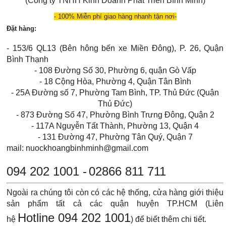
(Công ty TNHH Kinh Doanh Phát Triển Bình Minh)
- 100% Miễn phí giao hàng nhanh tận nơi-
Đặt hàng:
- 153/6 QL13 (Bên hông bến xe Miền Đông), P. 26, Quận
Bình Thạnh
- 108 Đường Số 30, Phường 6, quận Gò Vấp
- 18 Cộng Hòa, Phường 4, Quận Tân Bình
- 25A Đường số 7, Phường Tam Bình, TP. Thủ Đức (Quận
Thủ Đức)
- 873 Đường Số 47, Phường Bình Trưng Đông, Quận 2
- 117A Nguyễn Tất Thành, Phường 13, Quận 4
- 131 Đường 47, Phường Tân Quý, Quận 7
mail: nuockhoangbinhminh@gmail.com
094 202 1001 -
02866 811 711
Ngoài ra chúng tôi còn có các hệ thống, cửa hàng giới thiệu
sản phẩm tất cả các quận huyện TP.HCM (Liên
Hotline 094 202 1001
hệ
) để biết thêm chi tiết.