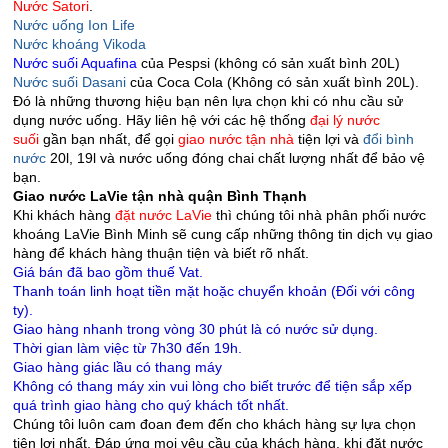
Nước Satori
.
Nước uống Ion Life
Nước khoáng Vikoda
Nước suối Aquafina
của Pespsi (không có sản xuất bình 20L)
Nước suối Dasani
của Coca Cola (Không có sản xuất bình 20L).
Đó là những thương hiệu bạn nên lựa chọn khi có nhu cầu sử
dụng nước uống. Hãy liên hệ với các hệ thống
đại lý nước
suối
gần bạn nhất, để gọi
giao nước tận nhà
tiện lợi và
đổi bình
nước
20l, 19l và nước uống đóng chai chất lượng nhất để bảo vệ
bạn.
Giao nước LaVie tận nhà quận Bình Thạnh
Khi khách hàng
đặt nước LaVie
thì chúng tôi nhà phân phối nước
khoáng LaVie Bình Minh sẽ cung cấp những thông tin dịch vụ giao
hàng để khách hàng thuận tiện và biết rõ nhất.
Giá bán đã bao gồm thuế Vat.
Thanh toán linh hoạt tiền mặt hoặc chuyển khoản (Đối với công
ty).
Giao hàng nhanh trong vòng 30 phút là có nước sử dụng.
Thời gian làm việc từ 7h30 đến 19h.
Giao hàng giác lầu có thang máy
Không có thang máy xin vui lòng cho biết trước để tiện sắp xếp
quá trình giao hàng cho quý khách tốt nhất.
Chúng tôi luôn cam đoan đem đến cho khách hàng sự lựa chọn
tiện lợi nhất. Đáp ứng mọi yêu cầu của khách hàng, khi đặt nước