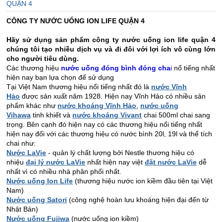
QUẬN 4
CÔNG TY NƯỚC UỐNG ION LIFE QUẬN 4
Hãy sử dụng sản phẩm công ty nước uống ion life quận 4
chúng tôi tạo nhiều dịch vụ và đi đôi với lợi ích vô cùng lớn
cho người tiêu dùng.
Các thương hiệu
nước uống đóng bình đóng cha
i
nổ tiếng nhất
hiện nay bạn lựa chọn để sử dụng
Tại Việt Nam thương hiệu nổi tiếng nhất đó là
nước Vĩnh
Hảo
được sản xuất năm 1928. Hiện nay Vĩnh Hảo có nhiều sản
phẩm khác như
n
ước khoáng Vĩnh Hảo
,
nước uống
Vihawa
tinh khiết và
nước khoáng Vivant
chai 500ml chai sang
trọng. Bên cạnh đó hiện nay có các thương hiệu nổi tiếng nhất
hiện nay đối với các thương hiệu có nước bình 20l, 19l và thể tích
chai như:
Nước LaVie
- quản lý chất lượng bởi Nestle thương hiệu có
nhiệu
đại lý nước LaVie
nhất hiện nay việt
đặt nước LaVie
dễ
nhất vì có nhiều nhà phân phối nhất.
Nước uống Ion Life
(thương hiệu nước ion kiềm đầu tiên tại Việt
Nam)
Nước uống Satori
(công nghệ hoàn lưu khoáng hiện đại đến từ
Nhật Bản)
Nước uống Fujiwa
(nước uống ion kiềm)