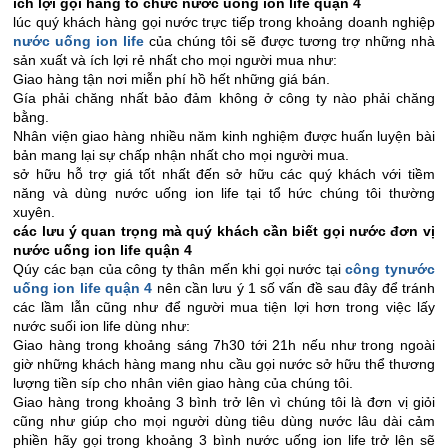
ích lợi gọi hàng tổ chức nước uống ion life quận 4
lúc quý khách hàng gọi nước trực tiếp trong khoảng doanh nghiệp
nước uống ion life
của chúng tôi sẽ được tương trợ những nhà
sản xuất và ích lợi rẻ nhất cho mọi người mua như:
Giao hàng tận nơi miễn phí hồ hết những giá bán.
Gía phải chăng nhất bảo đảm không ở công ty nào phải chăng
bằng.
Nhân viện giao hàng nhiều năm kinh nghiệm được huấn luyện bài
bản mang lại sự chấp nhận nhất cho mọi người mua.
sở hữu hỗ trợ giá tốt nhất đến sở hữu các quý khách với tiềm
năng và dùng nước uống ion life tại tổ hức chúng tôi thường
xuyên.
các lưu ý quan trọng mà quý khách cần biết gọi nước đơn vị
nước uống ion life quận 4
Qúy các bạn của công ty thân mến khi gọi nước tại
công tynước
uống ion life quận 4
nên cần lưu ý 1 số vấn đề sau đây để tránh
các lầm lẫn cũng như để người mua tiện lợi hơn trong việc lấy
nước suối ion life dùng như:
Giao hàng trong khoảng sáng 7h30 tới 21h nếu như trong ngoài
giờ những khách hàng mang nhu cầu gọi nước sở hữu thể thương
lượng tiền síp cho nhân viên giao hàng của chúng tôi.
Giao hàng trong khoảng 3 bình trở lên vì chúng tôi là đơn vị giỏi
cũng như giúp cho mọi người dùng tiêu dùng nước lâu dài cảm
phiền hãy gọi trong khoảng 3 bình nước uống ion life trở lên sẽ