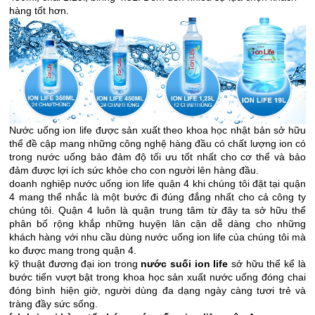
hàng tốt hơn.
Nước uống ion life được sản xuất theo khoa học nhật bản sở hữu
thể đề cập mang những công nghệ hàng đầu có chất lượng ion có
trong nước uống bảo đảm độ tối ưu tốt nhất cho cơ thể và bảo
đảm được lợi ích sức khỏe cho con người lên hàng đầu.
doanh nghiệp nước uống ion life quận 4 khi chúng tôi đặt tại quận
4 mang thể nhắc là một bước đi đúng đắng nhất cho cả công ty
chúng tôi. Quận 4 luôn là quận trung tâm từ đây ta sở hữu thể
phân bố rộng khắp những huyện lân cận dễ dàng cho những
khách hàng với nhu cầu dùng nước uống ion life của chúng tôi mà
ko được mang trong quận 4.
kỹ thuật đương đại ion trong
nước suối ion life
sở hữu thể kể là
bước tiến vượt bật trong khoa học sản xuất nước uống đóng chai
đóng bình hiện giờ, người dùng đa dạng ngày càng tươi trẻ và
tràng đầy sức sống.