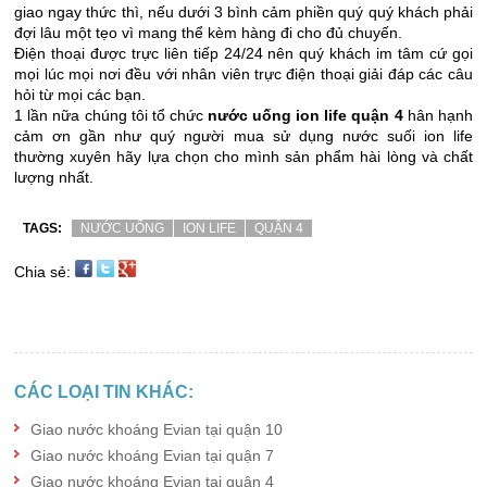
giao ngay thức thì, nếu dưới 3 bình cảm phiền quý quý khách phải
đợi lâu một tẹo vì mang thể kèm hàng đi cho đủ chuyến.
Điện thoại được trực liên tiếp 24/24 nên quý khách im tâm cứ gọi
mọi lúc mọi nơi đều với nhân viên trực điện thoại giải đáp các câu
hỏi từ mọi các bạn.
1 lần nữa chúng tôi tổ chức
nước uống ion life quận 4
hân hạnh
cảm ơn gần như quý người mua sử dụng nước suối ion life
thường xuyên hãy lựa chọn cho mình sản phẩm hài lòng và chất
lượng nhất.
TAGS:
NƯỚC UỐNG
ION LIFE
QUẬN 4
Chia sẻ:
CÁC LOẠI TIN KHÁC:
Giao nước khoáng Evian tại quận 10
Giao nước khoáng Evian tại quận 7
Giao nước khoáng Evian tại quận 4