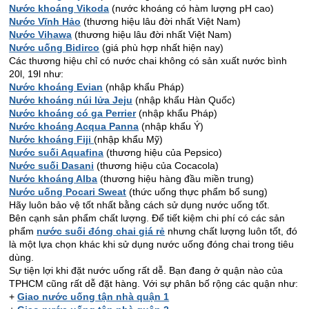
Nước khoáng Vikoda
(nước khoáng có hàm lượng pH cao)
Nước Vĩnh Hảo
(thương hiệu lâu đời nhất Việt Nam)
Nước Vihawa
(thương hiệu lâu đời nhất Việt Nam)
Nước uống Bidirco
(giá phù hợp nhất hiện nay)
Các thương hiệu chỉ có nước chai không có sản xuất nước bình
20l, 19l như:
Nước khoáng Evian
(nhập khẩu Pháp)
Nước khoáng núi lửa Jeju
(nhập khẩu Hàn Quốc)
Nước khoáng có ga Perrier
(nhập khẩu Pháp)
Nước khoáng Acqua Panna
(nhập khẩu Ý)
Nước khoáng Fiji
(nhập khẩu Mỹ)
Nước suối Aquafina
(thương hiệu của Pepsico)
Nước suối Dasani
(thương hiệu của Cocacola)
Nước khoáng Alba
(thương hiệu hàng đầu miền trung)
Nước uống Pocari Sweat
(thức uống thực phẩm bổ sung)
Hãy luôn bảo vệ tốt nhất bằng cách sử dụng nước uống tốt.
Bên cạnh sản phẩm chất lượng. Để tiết kiệm chi phí có các sản
phẩm
nước suối đóng chai giá rẻ
nhưng chất lượng luôn tốt, đó
là một lựa chọn khác khi sử dụng nước uống đóng chai trong tiêu
dùng.
Sự tiện lợi khi đặt nước uống rất dễ. Bạn đang ở quận nào của
TPHCM cũng rất dễ đặt hàng. Với sự phân bố rộng các quận như:
+
Giao nước uống tận nhà quận 1