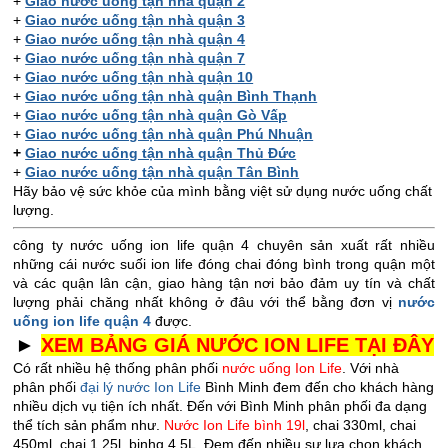
+
Giao nước uống tận nhà quận 2
+
Giao nước uống tận nhà quận 3
+
Giao nước uống tận nhà quận 4
+
Giao nước uống tận nhà quận 7
+
Giao nước uống tận nhà quận 10
+
Giao nước uống tận nhà quận Bình Thạnh
+
Giao nước uống tận nhà quận Gò Vấp
+
Giao nước uống tận nhà quận Phú Nhuận
+
Giao nước uống tận nhà quận Thủ Đức
+
Giao nước uống tận nhà quận Tân Bình
Hãy bảo vệ sức khỏe của mình bằng việt sử dụng nước uống chất
lượng.
công ty nước uống ion life quận 4 chuyên sản xuất rất nhiều
những cái nước suối ion life đóng chai đóng bình trong quận một
và các quận lân cận, giao hàng tận nơi bảo đảm uy tín và chất
lượng phải chăng nhất không ở đâu với thể bằng đơn vị
nước
uống ion life quận 4
được.
►
XEM BẢNG GIÁ NƯỚC ION LIFE TẠI ĐÂY
Có rất nhiều hệ thống phân phối
nước uống Ion Life
. Với nhà
phân phối
đại lý nước Ion Life
Bình Minh đem đến cho khách hàng
nhiều dịch vụ tiện ích nhất. Đến với Bình Minh phân phối đa dạng
thể tích sản phẩm như.
Nước Ion Life bình 19l
, chai 330ml, chai
450ml, chai 1.25l, binhg 4.5L. Đem đến nhiều sự lựa chọn khách